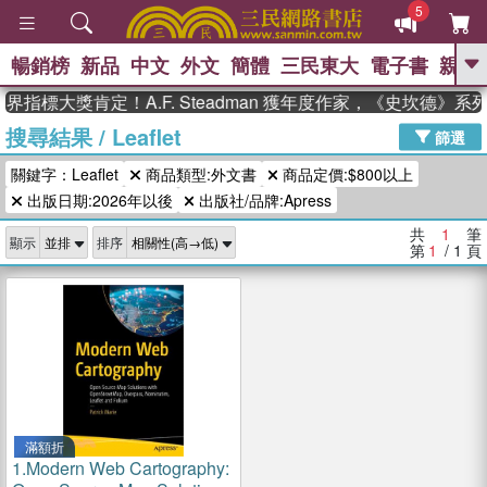
5
暢銷榜
新品
中文
外文
簡體
三民東大
電子書
親子
GO
界指標大獎肯定！A.F. Steadman 獲年度作家，《史坎德》
搜尋結果
/
Leaflet
、
、
熱搜：
東野圭吾
The Odyssey
篩選
、
、
父親節
如果歷史是一群喵
暑期
關鍵字：Leaflet
商品類型:外文書
商品定價:$800以上
、
、
推薦
國際布克獎 臺灣漫遊錄
方
、
、
出版日期:2026年以後
出版社/品牌:Apress
念華
台灣的李登輝時代
數學女
、
孩：黎曼猜想
偉大的迷走神經
共
1
筆
顯示
排序
第
1
/ 1
頁
滿額折
1.
Modern Web Cartography: