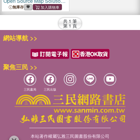
Open Source Map Solutions
with Openstreetmap,
無庫存
Overpass, Nominatim,
Leaflet
and Folium
共
1
筆
第
1
頁
網站導航 >>
聚焦三民 >>
三民書局
三民出版
本站著作權屬弘雅三民圖書股份有限公司