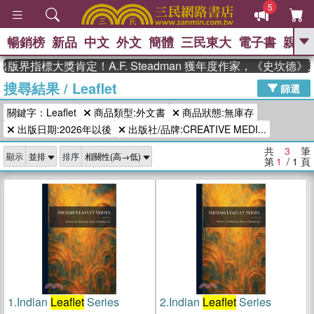
5
暢銷榜
新品
中文
外文
簡體
三民東大
電子書
親子
GO
版界指標大獎肯定！A.F. Steadman 獲年度作家，《史坎德
搜尋結果
/
Leaflet
、
熱搜：
東野圭吾
高希均教授回憶錄
篩選
、
、
、
The Odyssey
父親節
花開錦
關鍵字：Leaflet
商品類型:外文書
商品狀態:無庫存
、
、
、
繡
暑期推薦
方念華
台灣的
、
出版日期:2026年以後
出版社/品牌:CREATIVE MEDI...
李登輝時代
數學女孩：黎曼猜想
、
、
偉大的迷走神經
如果歷史是一
共
3
筆
、
顯示
排序
群喵
臺灣漫遊錄
第
1
/ 1
頁
1.
Indian
Leaflet
Series
2.
Indian
Leaflet
Series