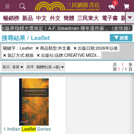
5
暢銷榜
新品
中文
外文
簡體
三民東大
電子書
親子
GO
出版界指標大獎肯定！A.F. Steadman 獲年度作家，《史坎
搜尋結果
/
Leaflet
、
熱搜：
東野圭吾
高希均教授回憶錄
篩選
、
、
、
The Odyssey
父親節
如果歷
關鍵字：Leaflet
商品類型:外文書
出版日期:2026年以後
、
、
史是一群喵
暑期推薦
國際布克
、
、
裝訂方式:精裝
出版社/品牌:CREATIVE MEDI...
獎 臺灣漫遊錄
方念華
台灣的李
、
、
登輝時代
數學女孩：黎曼猜想
共
1
筆
顯示
排序
偉大的迷走神經
第
1
/ 1
頁
1.
Indian
Leaflet
Series