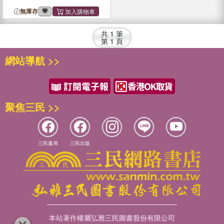
無庫存
共
1
筆
第
1
頁
網站導航 >>
聚焦三民 >>
三民書局
三民出版
本站著作權屬弘雅三民圖書股份有限公司