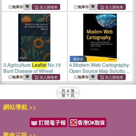
無庫存
無庫存
滿額折
3.
Agriculture
Leaflet
No.19
4.
Modern Web Cartography:
Bunt Disease of Wheat
Open Source Map Solutions
with Openstreetmap,
無庫存
無庫存
Overpass, Nominatim,
Leaflet
and Folium
共
4
筆
第
1
頁
網站導航 >>
聚焦三民 >>