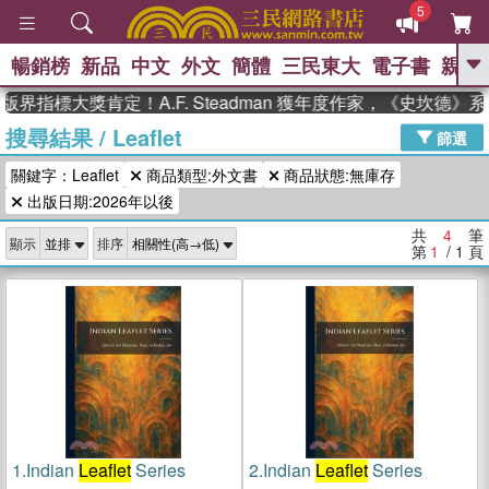
5
暢銷榜
新品
中文
外文
簡體
三民東大
電子書
親子
GO
界指標大獎肯定！A.F. Steadman 獲年度作家，《史坎德
搜尋結果
/
Leaflet
、
、
熱搜：
東野圭吾
The Odyssey
篩選
、
、
父親節
如果歷史是一群喵
暑期
關鍵字：Leaflet
商品類型:外文書
商品狀態:無庫存
、
、
推薦
國際布克獎 臺灣漫遊錄
方
、
、
出版日期:2026年以後
念華
台灣的李登輝時代
數學女
、
孩：黎曼猜想
偉大的迷走神經
共
4
筆
顯示
排序
第
1
/ 1
頁
1.
Indian
Leaflet
Series
2.
Indian
Leaflet
Series