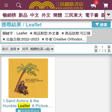
5
暢銷榜
新品
中文
外文
簡體
三民東大
電子書
親子
GO
搜尋結果
/
Leaflet
篩選
熱搜：
關鍵字：Leaflet
商品類型:外文書
商品狀態:可訂購
出版日期:2022~2023
作者:Creative Orthodox...
共
1
筆
顯示
排序
第
1
/ 1
頁
1.
Saint Antony & the
Humble
Leaflet
: A Picture
Book by Creative Orthodox
到貨時通知我