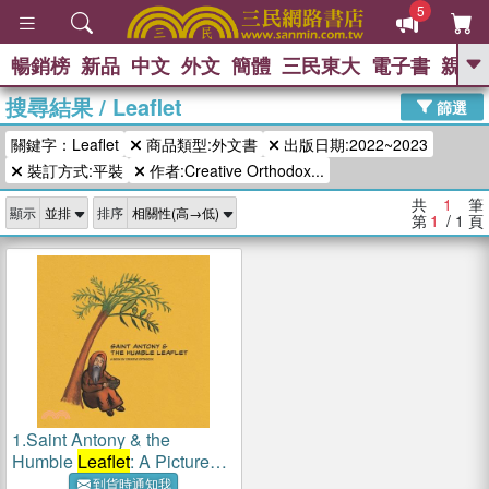
5
暢銷榜
新品
中文
外文
簡體
三民東大
電子書
親子
GO
搜尋結果
/
Leaflet
篩選
熱搜：
關鍵字：Leaflet
商品類型:外文書
出版日期:2022~2023
裝訂方式:平裝
作者:Creative Orthodox...
共
1
筆
顯示
排序
第
1
/ 1
頁
1.
Saint Antony & the
Humble
Leaflet
: A Picture
Book by Creative Orthodox
到貨時通知我