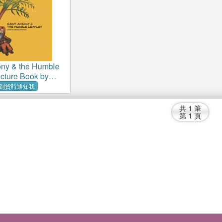
ony & the Humble
icture Book by
thodox
到貨時通知我
共
1
筆
第
1
頁