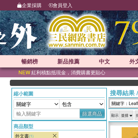
企業採購
會員登入
暢銷榜
新品
推薦
中文
外
NEW
紅利積點抵現金，消費購書更貼心
搜尋結果
縮小範圍
關鍵字：Leafl
篩選商品
顯示
商品類型
外文書
(1)