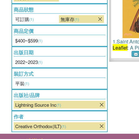
商品狀態
可訂購
無庫存
(1)
(1)
商品定價
$400~$599
(1)
1.
Saint Ant
Leaflet
: A P
出版日期
Creative Or
2022~2023
(1)
裝訂方式
平裝
(1)
出版社/品牌
Lightning Source Inc
(1)
作者
Creative Orthodox(ILT)
(1)