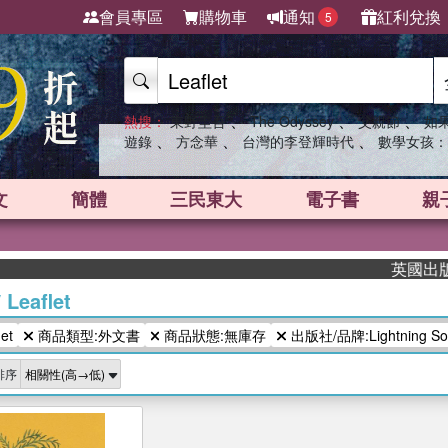
會員專區
購物車
通知
紅利兌換
5
、
、
、
熱搜：
東野圭吾
The Odyssey
父親節
如
、
、
、
遊錄
方念華
台灣的李登輝時代
數學女孩：
文
簡體
三民東大
電子書
親
英國出版界
/
Leaflet
et
商品類型:外文書
商品狀態:無庫存
出版社/品牌:Lightning Sou
排序