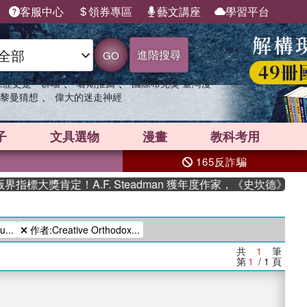
客服中心
領券專區
藝文講座
學習平台
進階搜尋
GO
、
、
果歷史是一群喵
暑期推薦
國際布克獎 臺灣漫
、
黎曼猜想
偉大的迷走神經
子
文具選物
漫畫
教科考用
165反詐騙
指標大獎肯定！A.F. Steadman 獲年度作家，《史坎德》系
...
作者:Creative Orthodox...
共
1
筆
第
1
/ 1
頁