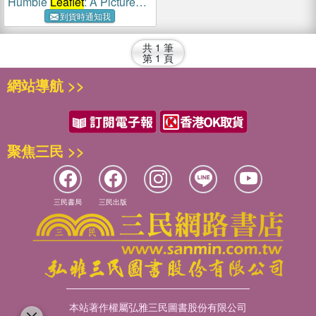
Humble
Leaflet
: A Picture
Book by Creative Orthodox
到貨時通知我
共
1
筆
第
1
頁
網站導航 >>
聚焦三民 >>
三民書局
三民出版
本站著作權屬弘雅三民圖書股份有限公司