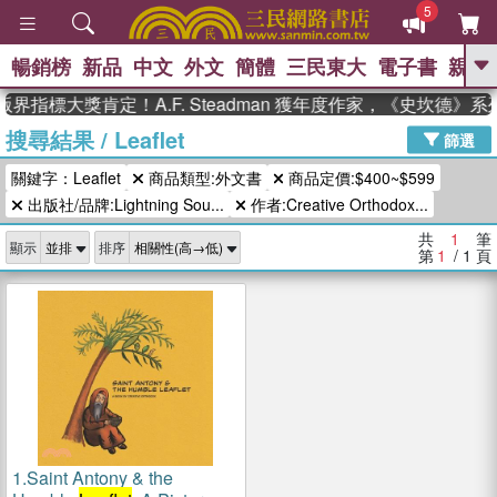
5
暢銷榜
新品
中文
外文
簡體
三民東大
電子書
親子
GO
界指標大獎肯定！A.F. Steadman 獲年度作家，《史坎德》
搜尋結果
/
Leaflet
、
、
熱搜：
東野圭吾
The Odyssey
篩選
、
、
父親節
如果歷史是一群喵
暑期
關鍵字：Leaflet
商品類型:外文書
商品定價:$400~$599
、
、
推薦
國際布克獎 臺灣漫遊錄
方
、
、
出版社/品牌:Lightning Sou...
作者:Creative Orthodox...
念華
台灣的李登輝時代
數學女
、
孩：黎曼猜想
偉大的迷走神經
共
1
筆
顯示
排序
第
1
/ 1
頁
1.
Saint Antony & the