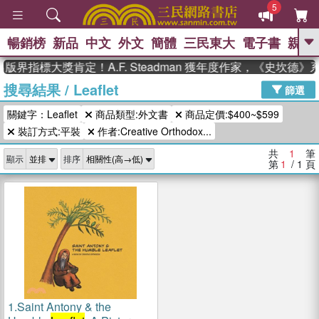
5
暢銷榜
新品
中文
外文
簡體
三民東大
電子書
親子
GO
版界指標大獎肯定！A.F. Steadman 獲年度作家，《史坎德
搜尋結果
/
Leaflet
、
、
熱搜：
東野圭吾
The Odyssey
篩選
、
、
父親節
如果歷史是一群喵
暑期
關鍵字：Leaflet
商品類型:外文書
商品定價:$400~$599
、
、
推薦
國際布克獎 臺灣漫遊錄
方
、
、
裝訂方式:平裝
作者:Creative Orthodox...
念華
台灣的李登輝時代
數學女
、
孩：黎曼猜想
偉大的迷走神經
共
1
筆
顯示
排序
第
1
/ 1
頁
1.
Saint Antony & the