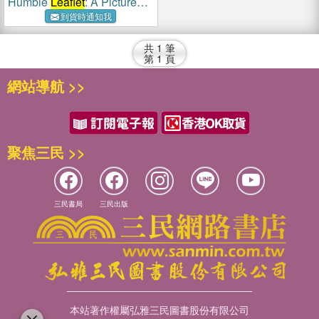
Humble
Leaflet
: A Picture
Book by Creative Orthodox
到貨時通知我
共
1
筆
第
1
頁
網站導航 >>
聚焦三民 >>
三民書局
三民出版
本站著作權屬弘雅三民圖書股份有限公司