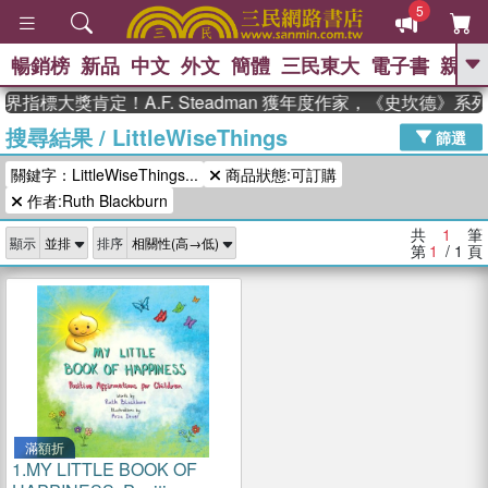
5
暢銷榜
新品
中文
外文
簡體
三民東大
電子書
親子
GO
界指標大獎肯定！A.F. Steadman 獲年度作家，《史坎德》
搜尋結果
/
LittleWiseThings
、
、
熱搜：
東野圭吾
The Odyssey
篩選
、
、
父親節
如果歷史是一群喵
暑期
關鍵字：LittleWiseThings...
商品狀態:可訂購
、
、
推薦
國際布克獎 臺灣漫遊錄
方
、
、
作者:Ruth Blackburn
念華
台灣的李登輝時代
數學女
、
孩：黎曼猜想
偉大的迷走神經
共
1
筆
顯示
排序
第
1
/ 1
頁
滿額折
1.
MY LITTLE BOOK OF