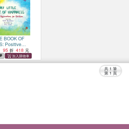
LE BOOK OF
 Positive
 for Children
95
418
：
共
1
筆
第
1
頁