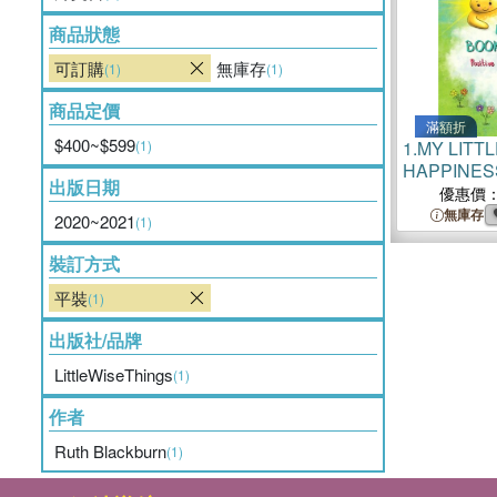
商品狀態
可訂購
無庫存
(1)
(1)
商品定價
滿額折
$400~$599
(1)
1.
MY LITT
HAPPINESS:
出版日期
Affirmations
優惠價
無庫存
2020~2021
(1)
裝訂方式
平裝
(1)
出版社/品牌
LittleWiseThings
(1)
作者
Ruth Blackburn
(1)