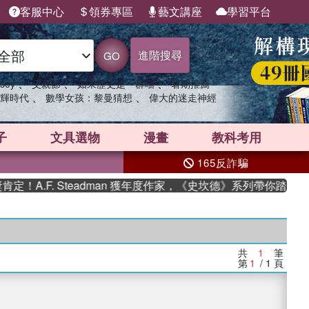
客服中心
領券專區
藝文講座
學習平台
進階搜尋
GO
、
、
、
sey
父親節
如果歷史是一群喵
暑期推薦
、
、
輝時代
數學女孩：黎曼猜想
偉大的迷走神經
子
文具選物
漫畫
教科考用
165反詐騙
A.F. Steadman 獲年度作家，《史坎德》系列帶你踏上熱
共
1
筆
第
1
/ 1
頁