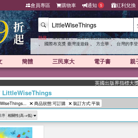
會員專區
購物車
通知
紅利兌換
5
、
、
熱搜：
東野圭吾
高希均教授回憶錄
The Odys
、
、
、
國際布克獎 臺灣漫遊錄
方念華
台灣的李登
文
簡體
三民東大
電子書
親
英國出版界指標大獎肯定！
/
LittleWiseThings
iseThings...
商品狀態:可訂購
裝訂方式:平裝
排序