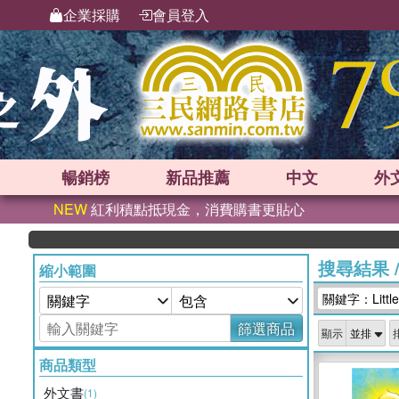
企業採購
會員登入
暢銷榜
新品
推薦
中文
外
NEW
紅利積點抵現金，消費購書更貼心
搜尋結果
縮小範圍
關鍵字：LittleW
篩選商品
顯示
商品類型
外文書
(1)