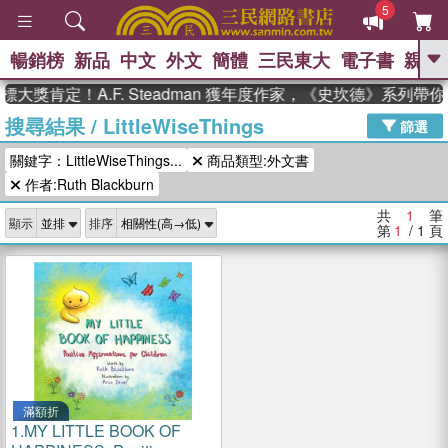
5
暢銷榜
新品
中文
外文
簡體
三民東大
電子書
親子
GO
大獎肯定！A.F. Steadman 獲年度作家，《史坎德》系列帶
搜尋結果
/
LittleWiseThings
、
熱搜：
東野圭吾
高希均教授回憶錄
篩選
、
、
、
The Odyssey
父親節
如果歷
關鍵字：LittleWiseThings...
商品類型:外文書
、
、
史是一群喵
暑期推薦
國際布克
、
、
作者:Ruth Blackburn
獎 臺灣漫遊錄
方念華
台灣的李
、
、
登輝時代
數學女孩：黎曼猜想
共
1
筆
顯示
排序
偉大的迷走神經
第
1
/ 1
頁
滿額折
1.
MY LITTLE BOOK OF