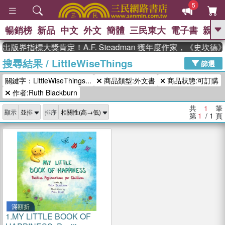
5
暢銷榜
新品
中文
外文
簡體
三民東大
電子書
親子
GO
出版界指標大獎肯定！A.F. Steadman 獲年度作家，《史坎
搜尋結果
/
LittleWiseThings
、
熱搜：
東野圭吾
高希均教授回憶錄
篩選
、
、
、
The Odyssey
父親節
花開錦
關鍵字：LittleWiseThings...
商品類型:外文書
商品狀態:可訂購
、
、
、
繡
暑期推薦
方念華
台灣的
、
作者:Ruth Blackburn
李登輝時代
數學女孩：黎曼猜想
、
、
偉大的迷走神經
如果歷史是一
共
1
筆
、
顯示
排序
群喵
臺灣漫遊錄
第
1
/ 1
頁
滿額折
1.
MY LITTLE BOOK OF