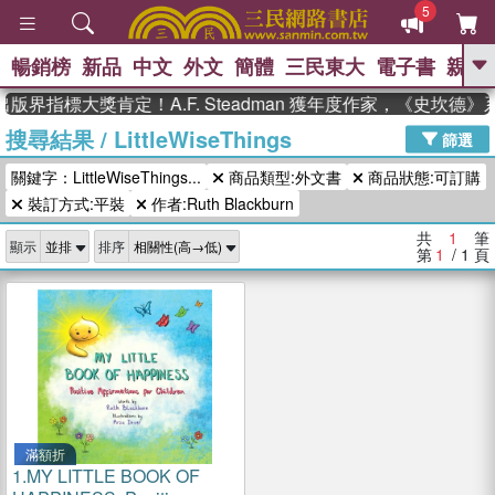
5
暢銷榜
新品
中文
外文
簡體
三民東大
電子書
親子
GO
版界指標大獎肯定！A.F. Steadman 獲年度作家，《史坎德
搜尋結果
/
LittleWiseThings
、
熱搜：
東野圭吾
高希均教授回憶錄
篩選
、
、
、
The Odyssey
父親節
如果歷
關鍵字：LittleWiseThings...
商品類型:外文書
商品狀態:可訂購
、
、
史是一群喵
暑期推薦
國際布克
、
、
裝訂方式:平裝
作者:Ruth Blackburn
獎 臺灣漫遊錄
方念華
台灣的李
、
、
登輝時代
數學女孩：黎曼猜想
共
1
筆
顯示
排序
偉大的迷走神經
第
1
/ 1
頁
滿額折
1.
MY LITTLE BOOK OF