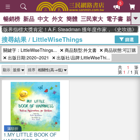
5
暢銷榜
新品
中文
外文
簡體
三民東大
電子書
親子
GO
版界指標大獎肯定！A.F. Steadman 獲年度作家，《史坎德
搜尋結果
/
LittleWiseThings
、
、
熱搜：
東野圭吾
The Odyssey
篩選
、
、
父親節
如果歷史是一群喵
暑期
關鍵字：LittleWiseThings...
商品類型:外文書
商品狀態:可訂購
、
、
推薦
國際布克獎 臺灣漫遊錄
方
、
、
出版日期:2020~2021
出版社/品牌:LittleWiseThi...
念華
台灣的李登輝時代
數學女
、
孩：黎曼猜想
偉大的迷走神經
共
1
筆
顯示
排序
第
1
/ 1
頁
滿額折
1.
MY LITTLE BOOK OF