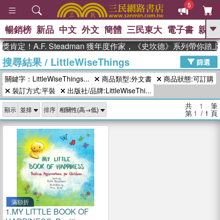
5
暢銷榜
新品
中文
外文
簡體
三民東大
電子書
親子
GO
肯定！A.F. Steadman 獲年度作家，《史坎德》系列帶你踏
搜尋結果
/
LittleWiseThings
、
熱搜：
東野圭吾
高希均教授回憶錄
篩選
、
、
、
The Odyssey
父親節
花開錦
關鍵字：LittleWiseThings...
商品類型:外文書
商品狀態:可訂購
、
、
、
繡
暑期推薦
方念華
台灣的
、
裝訂方式:平裝
出版社/品牌:LittleWiseThi...
李登輝時代
數學女孩：黎曼猜想
、
、
偉大的迷走神經
如果歷史是一
共
1
筆
、
顯示
排序
群喵
臺灣漫遊錄
第
1
/ 1
頁
滿額折
1.
MY LITTLE BOOK OF