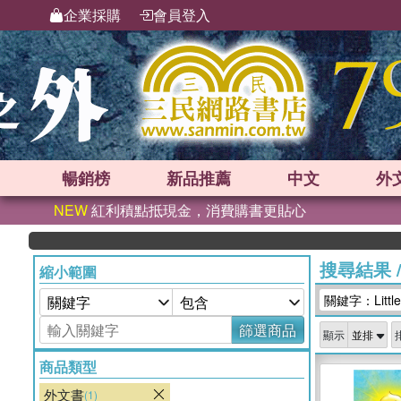
企業採購
會員登入
暢銷榜
新品
推薦
中文
外
NEW
紅利積點抵現金，消費購書更貼心
搜尋結果
縮小範圍
關鍵字：LittleW
篩選商品
顯示
商品類型
外文書
(1)