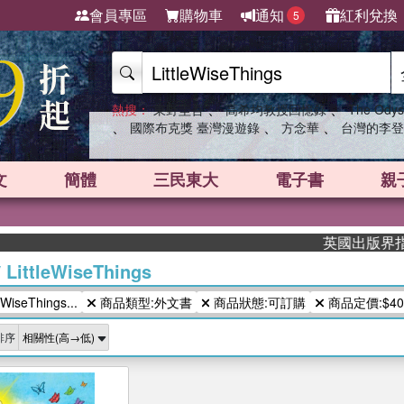
會員專區
購物車
通知
紅利兌換
5
、
、
熱搜：
東野圭吾
高希均教授回憶錄
The Odys
、
、
、
國際布克獎 臺灣漫遊錄
方念華
台灣的李登
文
簡體
三民東大
電子書
親
英國出版界指標大
/
LittleWiseThings
iseThings...
商品類型:外文書
商品狀態:可訂購
商品定價:$400
排序