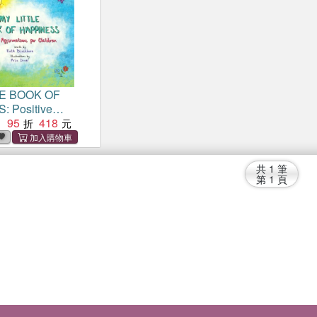
LE BOOK OF
 Positive
 for Children
95
418
：
共
1
筆
第
1
頁