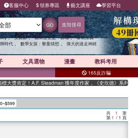
客服中心
領券專區
藝文講座
學習平台
進階搜尋
GO
、
、
、
sey
父親節
如果歷史是一群喵
暑期推薦
、
、
輝時代
數學女孩：黎曼猜想
偉大的迷走神經
子
文具選物
漫畫
教科考用
165反詐騙
獎肯定！A.F. Steadman 獲年度作家，《史坎德》系列帶你
~$599
共
1
筆
第
1
/ 1
頁