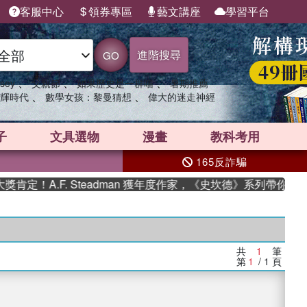
客服中心
領券專區
藝文講座
學習平台
進階搜尋
GO
、
、
、
sey
父親節
如果歷史是一群喵
暑期推薦
、
、
輝時代
數學女孩：黎曼猜想
偉大的迷走神經
子
文具選物
漫畫
教科考用
165反詐騙
定！A.F. Steadman 獲年度作家，《史坎德》系列帶你踏上
共
1
筆
第
1
/ 1
頁