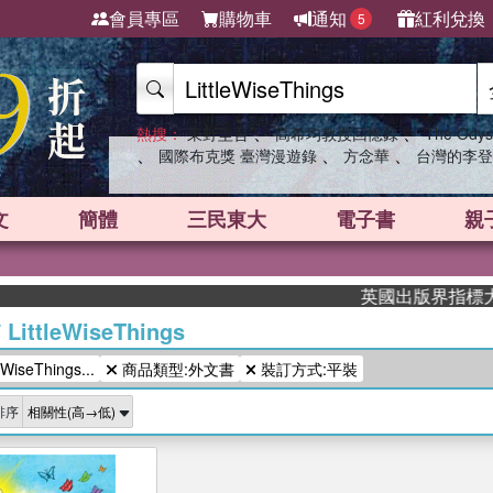
會員專區
購物車
通知
紅利兌換
5
、
、
熱搜：
東野圭吾
高希均教授回憶錄
The Odys
、
、
、
國際布克獎 臺灣漫遊錄
方念華
台灣的李登
文
簡體
三民東大
電子書
親
英國出版界指標大獎肯
/
LittleWiseThings
iseThings...
商品類型:外文書
裝訂方式:平裝
排序