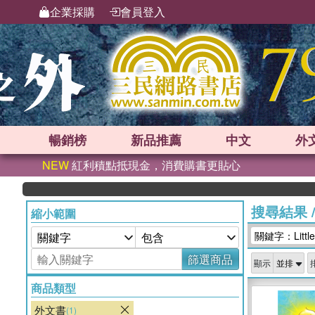
企業採購
會員登入
暢銷榜
新品
推薦
中文
外
NEW
紅利積點抵現金，消費購書更貼心
搜尋結果
縮小範圍
關鍵字：LittleW
篩選商品
顯示
商品類型
外文書
(1)