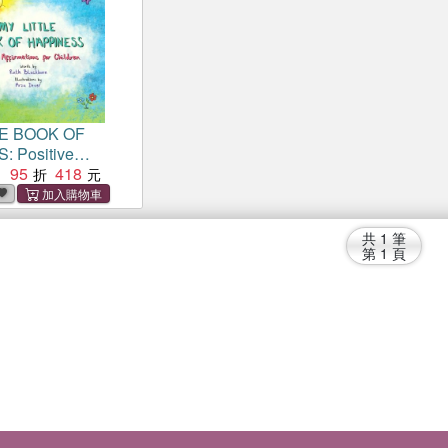
LE BOOK OF
 Positive
 for Children
95
418
：
共
1
筆
第
1
頁