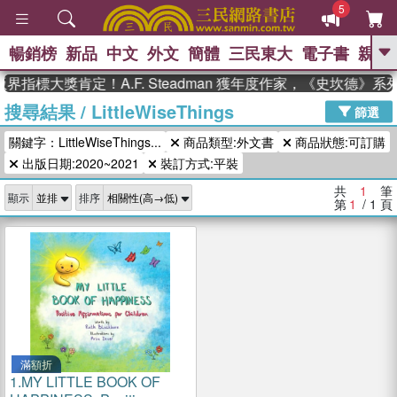
5
暢銷榜
新品
中文
外文
簡體
三民東大
電子書
親子
GO
界指標大獎肯定！A.F. Steadman 獲年度作家，《史坎德》
搜尋結果
/
LittleWiseThings
、
、
熱搜：
東野圭吾
The Odyssey
篩選
、
、
父親節
如果歷史是一群喵
暑期
關鍵字：LittleWiseThings...
商品類型:外文書
商品狀態:可訂購
、
、
推薦
國際布克獎 臺灣漫遊錄
方
、
、
出版日期:2020~2021
裝訂方式:平裝
念華
台灣的李登輝時代
數學女
、
孩：黎曼猜想
偉大的迷走神經
共
1
筆
顯示
排序
第
1
/ 1
頁
滿額折
1.
MY LITTLE BOOK OF