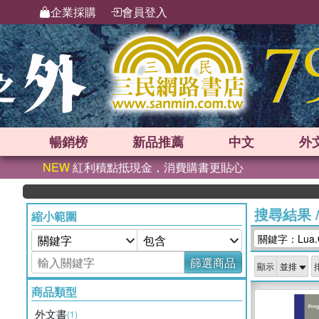
企業採購
會員登入
暢銷榜
新品
推薦
中文
外
NEW
紅利積點抵現金，消費購書更貼心
搜尋結果
縮小範圍
關鍵字：Lua.
篩選商品
顯示
商品類型
外文書
(1)