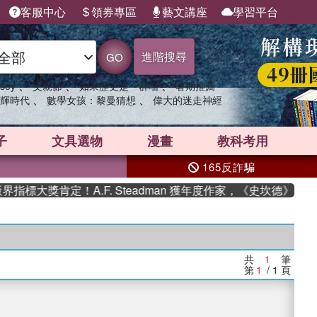
客服中心
領券專區
藝文講座
學習平台
進階搜尋
GO
、
、
、
sey
父親節
如果歷史是一群喵
暑期推薦
、
、
輝時代
數學女孩：黎曼猜想
偉大的迷走神經
子
文具選物
漫畫
教科考用
165反詐騙
標大獎肯定！A.F. Steadman 獲年度作家，《史坎德》系列
共
1
筆
第
1
/ 1
頁