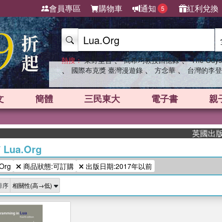
會員專區
購物車
通知
紅利兌換
5
、
、
熱搜：
東野圭吾
高希均教授回憶錄
The Odys
、
、
、
國際布克獎 臺灣漫遊錄
方念華
台灣的李登
文
簡體
三民東大
電子書
親
英國出版界指
/
Lua.Org
Org
商品狀態:可訂購
出版日期:2017年以前
排序