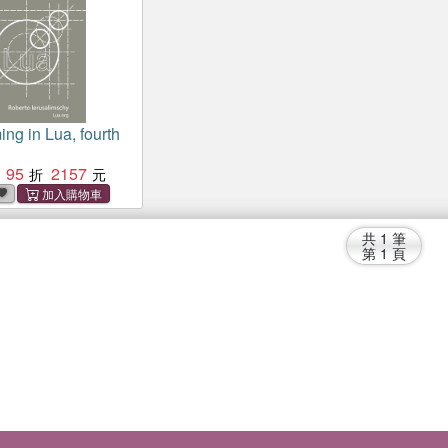
ng in Lua, fourth
95
2157
共
1
筆
第
1
頁