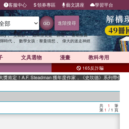
客服中心
領券專區
藝文講座
學習平台
進階搜尋
GO
、
、
、
sey
父親節
如果歷史是一群喵
暑期推薦
、
、
輝時代
數學女孩：黎曼猜想
偉大的迷走神經
子
文具選物
漫畫
教科考用
165反詐騙
肯定！A.F. Steadman 獲年度作家，《史坎德》系列帶你踏
共
1
筆
第
1
/ 1
頁