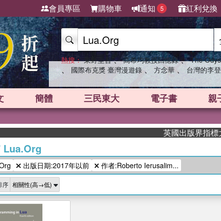
會員專區
購物車
通知
紅利兌換
5
、
、
熱搜：
東野圭吾
高希均教授回憶錄
The Odys
、
、
、
國際布克獎 臺灣漫遊錄
方念華
台灣的李登
文
簡體
三民東大
電子書
親
英國出版界指標大獎
/
Lua.Org
Org
出版日期:2017年以前
作者:Roberto Ierusalim...
排序