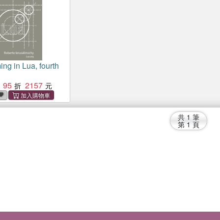
ng in Lua, fourth
95
2157
共
1
筆
第
1
頁