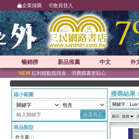
企業採購
會員登入
暢銷榜
新品
推薦
中文
外
NEW
紅利積點抵現金，消費購書更貼心
搜尋結果
縮小範圍
關鍵字：Lua.
篩選商品
顯示
商品類型
外文書
(1)