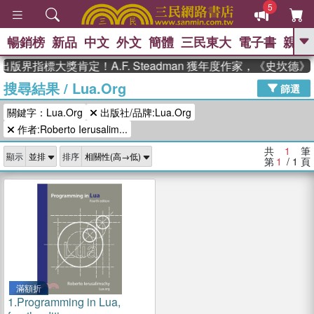
5
暢銷榜
新品
中文
外文
簡體
三民東大
電子書
親子
GO
出版界指標大獎肯定！A.F. Steadman 獲年度作家，《史坎
搜尋結果
/
Lua.Org
、
熱搜：
東野圭吾
高希均教授回憶錄
篩選
、
、
、
The Odyssey
父親節
如果歷
關鍵字：Lua.Org
出版社/品牌:Lua.Org
、
、
史是一群喵
暑期推薦
國際布克
、
、
作者:Roberto Ierusalim...
獎 臺灣漫遊錄
方念華
台灣的李
、
、
登輝時代
數學女孩：黎曼猜想
共
1
筆
顯示
排序
偉大的迷走神經
第
1
/ 1
頁
滿額折
1.
Programming in Lua,