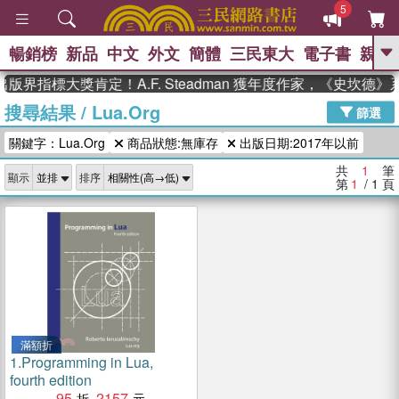
5
暢銷榜
新品
中文
外文
簡體
三民東大
電子書
親子
GO
版界指標大獎肯定！A.F. Steadman 獲年度作家，《史坎德
搜尋結果
/
Lua.Org
、
熱搜：
東野圭吾
高希均教授回憶錄
篩選
、
、
、
The Odyssey
父親節
如果歷
關鍵字：Lua.Org
商品狀態:無庫存
出版日期:2017年以前
、
、
史是一群喵
暑期推薦
國際布克
、
、
獎 臺灣漫遊錄
方念華
台灣的李
共
1
筆
顯示
排序
、
、
登輝時代
數學女孩：黎曼猜想
第
1
/ 1
頁
偉大的迷走神經
滿額折
1.
Programming in Lua,
fourth edition
95
2157