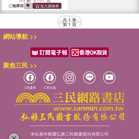
無庫存
共
1
筆
第
1
頁
網站導航 >>
聚焦三民 >>
三民書局
三民出版
本站著作權屬弘雅三民圖書股份有限公司