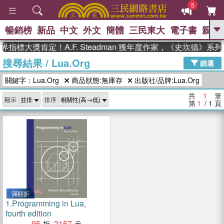
5
暢銷榜
新品
中文
外文
簡體
三民東大
電子書
親子
GO
指標大獎肯定！A.F. Steadman 獲年度作家，《史坎德》
搜尋結果
/
Lua.Org
、
熱搜：
東野圭吾
高希均教授回憶錄
篩選
、
、
、
The Odyssey
父親節
花開錦
關鍵字：Lua.Org
商品狀態:無庫存
出版社/品牌:Lua.Org
、
、
、
繡
暑期推薦
方念華
台灣的
、
李登輝時代
數學女孩：黎曼猜想
共
1
筆
顯示
排序
、
、
偉大的迷走神經
如果歷史是一
第
1
/ 1
頁
、
群喵
臺灣漫遊錄
滿額折
1.
Programming in Lua,
fourth edition
95
2157