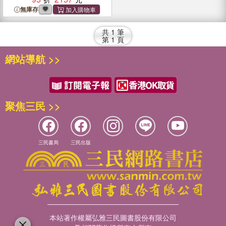
無庫存
共
1
筆
第
1
頁
網站導航 >>
聚焦三民 >>
三民書局
三民出版
本站著作權屬弘雅三民圖書股份有限公司