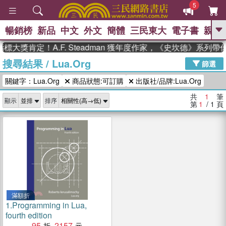
5
暢銷榜
新品
中文
外文
簡體
三民東大
電子書
親子
GO
標大獎肯定！A.F. Steadman 獲年度作家，《史坎德》系列
搜尋結果
/
Lua.Org
、
熱搜：
東野圭吾
高希均教授回憶錄
篩選
、
、
、
The Odyssey
父親節
如果歷
關鍵字：Lua.Org
商品狀態:可訂購
出版社/品牌:Lua.Org
、
、
史是一群喵
暑期推薦
國際布克
、
、
獎 臺灣漫遊錄
方念華
台灣的李
共
1
筆
顯示
排序
、
、
登輝時代
數學女孩：黎曼猜想
第
1
/ 1
頁
偉大的迷走神經
滿額折
1.
Programming in Lua,
fourth edition
95
2157