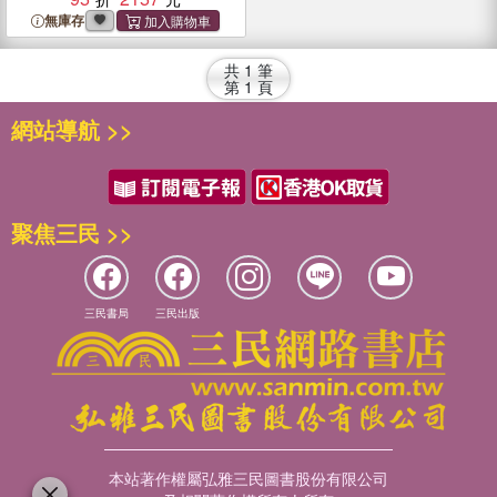
無庫存
共
1
筆
第
1
頁
網站導航 >>
聚焦三民 >>
三民書局
三民出版
本站著作權屬弘雅三民圖書股份有限公司