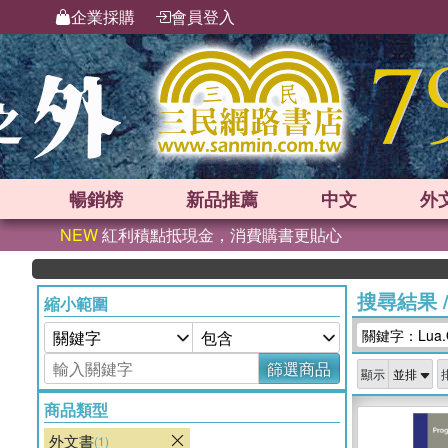
企業採購
會員登入
暢銷榜
新品
推薦
中文
外
NEW
紅利積點抵現金，消費購書更貼心
搜尋結果
縮小範圍
關鍵字：Lua.
篩選商品
顯示
商品類型
外文書
(1)