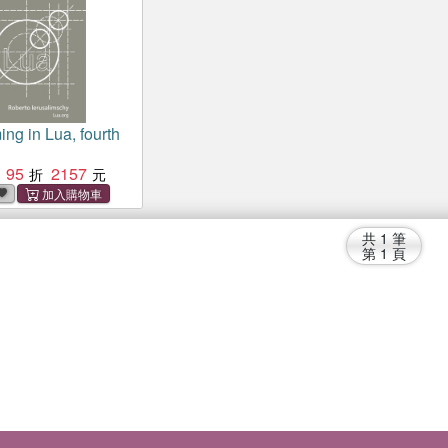
ng in Lua, fourth
95
2157
共
1
筆
第
1
頁