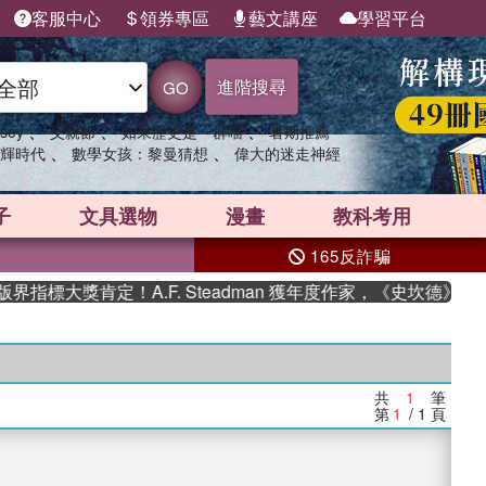
客服中心
領券專區
藝文講座
學習平台
進階搜尋
GO
、
、
、
sey
父親節
如果歷史是一群喵
暑期推薦
、
、
輝時代
數學女孩：黎曼猜想
偉大的迷走神經
子
文具選物
漫畫
教科考用
165反詐騙
指標大獎肯定！A.F. Steadman 獲年度作家，《史坎德》系
共
1
筆
第
1
/ 1
頁