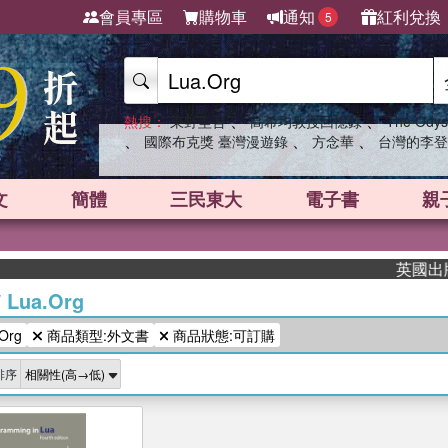
會員專區
購物車
通知
紅利兌換
5
、
、
熱搜：
東野圭吾
高希均教授回憶錄
The Odys
、
、
、
國際布克獎 臺灣漫遊錄
方念華
台灣的李登
文
簡體
三民東大
電子書
親
英國出版界
/
Lua.Org
Org
商品類型:外文書
商品狀態:可訂購
排序