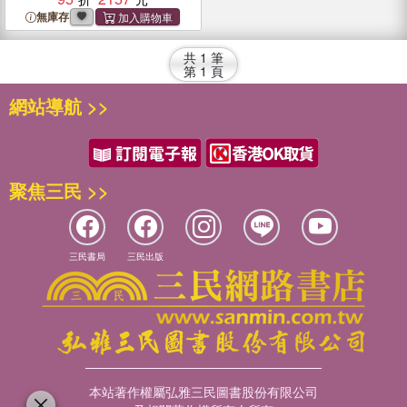
無庫存
共
1
筆
第
1
頁
網站導航 >>
聚焦三民 >>
三民書局
三民出版
本站著作權屬弘雅三民圖書股份有限公司