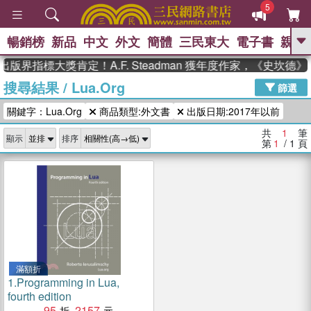
5
暢銷榜
新品
中文
外文
簡體
三民東大
電子書
親子
GO
出版界指標大獎肯定！A.F. Steadman 獲年度作家，《史坎
搜尋結果
/
Lua.Org
、
熱搜：
東野圭吾
高希均教授回憶錄
篩選
、
、
、
The Odyssey
父親節
如果歷
關鍵字：Lua.Org
商品類型:外文書
出版日期:2017年以前
、
、
史是一群喵
暑期推薦
國際布克
、
、
獎 臺灣漫遊錄
方念華
台灣的李
共
1
筆
顯示
排序
、
、
登輝時代
數學女孩：黎曼猜想
第
1
/ 1
頁
偉大的迷走神經
滿額折
1.
Programming in Lua,
fourth edition
95
2157