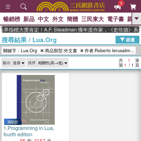
5
暢銷榜
新品
中文
外文
簡體
三民東大
電子書
親子
GO
界指標大獎肯定！A.F. Steadman 獲年度作家，《史坎德》
搜尋結果
/
Lua.Org
、
熱搜：
東野圭吾
高希均教授回憶錄
篩選
、
、
、
The Odyssey
父親節
如果歷
關鍵字：Lua.Org
商品類型:外文書
作者:Roberto Ierusalim...
、
、
史是一群喵
暑期推薦
國際布克
、
、
獎 臺灣漫遊錄
方念華
台灣的李
共
1
筆
顯示
排序
、
、
登輝時代
數學女孩：黎曼猜想
第
1
/ 1
頁
偉大的迷走神經
滿額折
1.
Programming in Lua,
fourth edition
95
2157