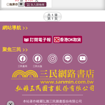
無庫存
共
1
筆
第
1
頁
網站導航 >>
聚焦三民 >>
三民書局
三民出版
本站著作權屬弘雅三民圖書股份有限公司