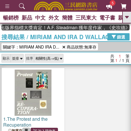
5
暢銷榜
新品
中文
外文
簡體
三民東大
電子書
親子
GO
出版界指標大獎肯定！A.F. Steadman 獲年度作家，《史坎
搜尋結果
/
MIRIAM AND IRA D WALLACH ART
、
熱搜：
東野圭吾
高希均教授回憶錄
篩選
、
、
、
The Odyssey
父親節
如果歷
關鍵字：MIRIAM AND IRA D...
商品狀態:無庫存
、
、
史是一群喵
暑期推薦
國際布克
、
、
獎 臺灣漫遊錄
方念華
台灣的李
共
1
筆
顯示
排序
、
、
登輝時代
數學女孩：黎曼猜想
第
1
/ 1
頁
偉大的迷走神經
1.
The Protest and the
Recuperation
無庫存