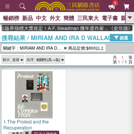
5
暢銷榜
新品
中文
外文
簡體
三民東大
電子書
親子
GO
出版界指標大獎肯定！A.F. Steadman 獲年度作家，《史坎
搜尋結果
/
MIRIAM AND IRA D WALLACH ART
、
熱搜：
東野圭吾
高希均教授回憶錄
篩選
、
、
、
The Odyssey
父親節
如果歷
關鍵字：MIRIAM AND IRA D...
商品定價:$800以上
、
、
史是一群喵
暑期推薦
國際布克
、
、
獎 臺灣漫遊錄
方念華
台灣的李
共
1
筆
顯示
排序
、
、
登輝時代
數學女孩：黎曼猜想
第
1
/ 1
頁
偉大的迷走神經
1.
The Protest and the
Recuperation
無庫存