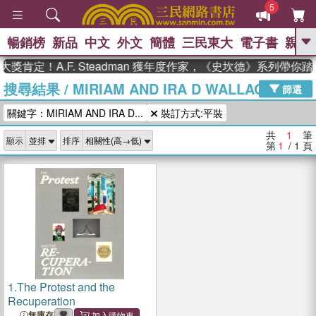
5
暢銷榜
新品
中文
外文
簡體
三民東大
電子書
親子
GO
獎肯定！A.F. Steadman 獲年度作家，《史坎德》系列帶你
搜尋結果
/
MIRIAM AND IRA D WALLACH ART
、
熱搜：
東野圭吾
高希均教授回憶錄
篩選
、
、
、
The Odyssey
父親節
如果歷
關鍵字：MIRIAM AND IRA D...
裝訂方式:平裝
、
、
史是一群喵
暑期推薦
國際布克
、
、
獎 臺灣漫遊錄
方念華
台灣的李
共
1
筆
顯示
排序
、
、
登輝時代
數學女孩：黎曼猜想
第
1
/ 1
頁
偉大的迷走神經
1.
The Protest and the
Recuperation
無庫存