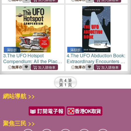
Phenomenon
Book, and the Search for
Answers
滿額折
滿額折
3.
The UFO Hotspot
4.
The UFO Abduction Book:
Compendium: All the Places
Extraordinary Encounters of
to Visit Before You Die or
the Terrifying Kind
無庫存
無庫存
Are Abducted
共
4
筆
第
1
頁
網站導航 >>
聚焦三民 >>