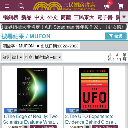
5
暢銷榜
新品
中文
外文
簡體
三民東大
電子書
親子
GO
版界指標大獎肯定！A.F. Steadman 獲年度作家，《史坎德
搜尋結果
/
MUFON
、
熱搜：
東野圭吾
高希均教授回憶錄
篩選
、
、
、
The Odyssey
父親節
如果歷
關鍵字：MUFON
出版日期:2022~2023
、
、
史是一群喵
暑期推薦
國際布克
、
、
獎 臺灣漫遊錄
方念華
台灣的李
共
4
筆
顯示
排序
、
、
登輝時代
數學女孩：黎曼猜想
第
1
/ 1
頁
偉大的迷走神經
滿額折
滿額折
1.
The Edge of Reality: Two
2.
The UFO Experience:
Scientists Evaluate What
Evidence Behind Close
We Know of the UFO
Encounters, Project Blue
無庫存
無庫存