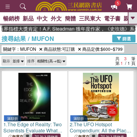
5
暢銷榜
新品
中文
外文
簡體
三民東大
電子書
親子
GO
界指標大獎肯定！A.F. Steadman 獲年度作家，《史坎德》
搜尋結果
/
MUFON
、
、
熱搜：
東野圭吾
The Odyssey
篩選
、
、
父親節
如果歷史是一群喵
暑期
關鍵字：MUFON
商品狀態:可訂購
商品定價:$600~$799
、
、
推薦
國際布克獎 臺灣漫遊錄
方
、
、
念華
台灣的李登輝時代
數學女
共
3
筆
顯示
排序
、
孩：黎曼猜想
偉大的迷走神經
第
1
/ 1
頁
滿額折
滿額折
1.
The Edge of Reality: Two
2.
The UFO Hotspot
Scientists Evaluate What
Compendium: All the Places
We Know of the UFO
to Visit Before You Die or
無庫存
無庫存