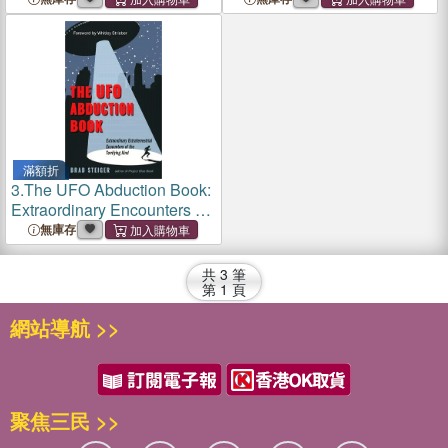
Phenomenon
Are Abducted
滿額折
3.
The UFO Abduction Book:
Extraordinary Encounters of
the Terrifying Kind
無庫存
共
3
筆
第
1
頁
網站導航 >>
聚焦三民 >>