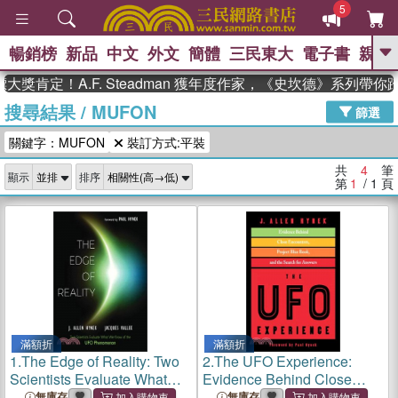
5
暢銷榜
新品
中文
外文
簡體
三民東大
電子書
親子
GO
獎肯定！A.F. Steadman 獲年度作家，《史坎德》系列帶你
搜尋結果
/
MUFON
、
、
熱搜：
東野圭吾
The Odyssey
篩選
、
、
父親節
如果歷史是一群喵
暑期
關鍵字：MUFON
裝訂方式:平裝
、
、
推薦
國際布克獎 臺灣漫遊錄
方
、
、
念華
台灣的李登輝時代
數學女
共
4
筆
顯示
排序
、
孩：黎曼猜想
偉大的迷走神經
第
1
/ 1
頁
滿額折
滿額折
1.
The Edge of Reality: Two
2.
The UFO Experience:
Scientists Evaluate What
Evidence Behind Close
We Know of the UFO
Encounters, Project Blue
無庫存
無庫存