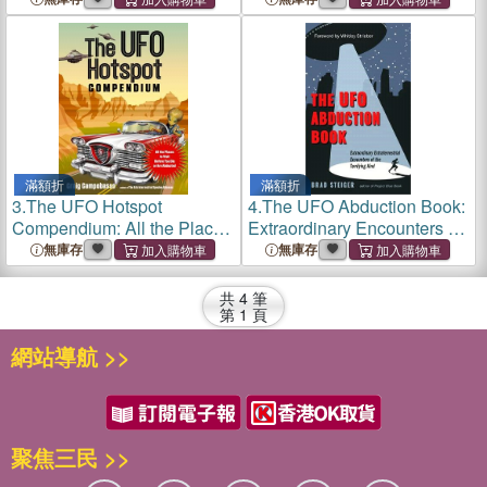
Phenomenon
Book, and the Search for
Answers
滿額折
滿額折
3.
The UFO Hotspot
4.
The UFO Abduction Book:
Compendium: All the Places
Extraordinary Encounters of
to Visit Before You Die or
the Terrifying Kind
無庫存
無庫存
Are Abducted
共
4
筆
第
1
頁
網站導航 >>
聚焦三民 >>