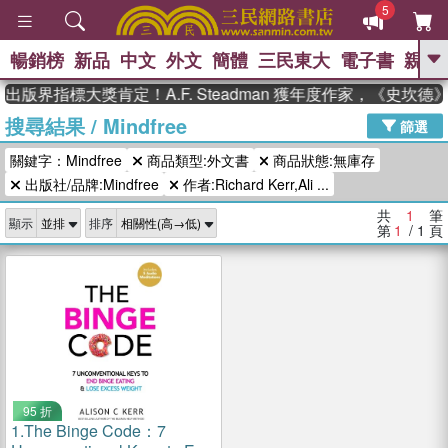
5
暢銷榜
新品
中文
外文
簡體
三民東大
電子書
親子
GO
出版界指標大獎肯定！A.F. Steadman 獲年度作家，《史坎
搜尋結果
/
Mindfree
、
、
熱搜：
東野圭吾
The Odyssey
篩選
、
、
父親節
如果歷史是一群喵
暑期
關鍵字：Mindfree
商品類型:外文書
商品狀態:無庫存
、
、
推薦
國際布克獎 臺灣漫遊錄
方
、
、
出版社/品牌:Mindfree
作者:Richard Kerr,Ali ...
念華
台灣的李登輝時代
數學女
、
孩：黎曼猜想
偉大的迷走神經
共
1
筆
顯示
排序
第
1
/ 1
頁
95 折
1.
The Binge Code：7