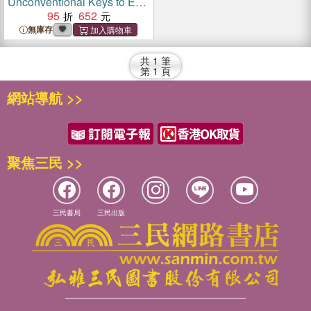
Unconventional Keys to End
Binge Eating & Lose Excess
95
652
Weight
無庫存
共
1
筆
第
1
頁
網站導航 >>
聚焦三民 >>
三民書局
三民出版