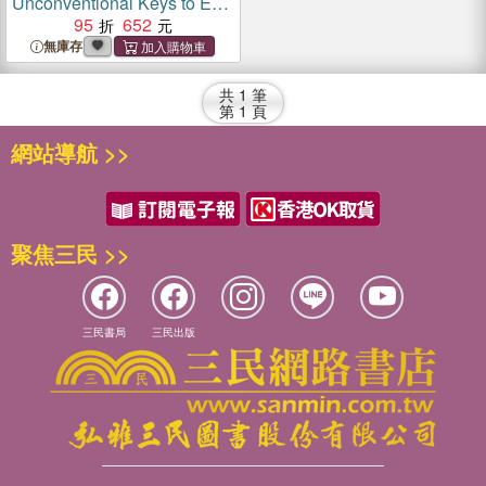
Unconventional Keys to End
Binge Eating & Lose Excess
95
652
Weight
無庫存
共
1
筆
第
1
頁
網站導航 >>
聚焦三民 >>
三民書局
三民出版