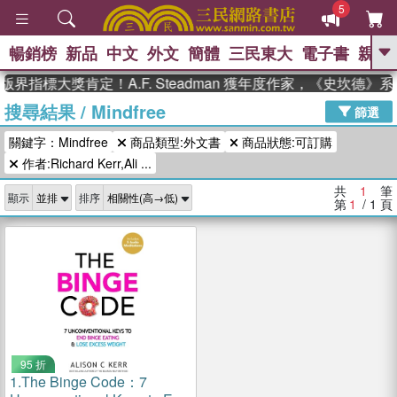
5
暢銷榜
新品
中文
外文
簡體
三民東大
電子書
親子
GO
版界指標大獎肯定！A.F. Steadman 獲年度作家，《史坎德
搜尋結果
/
Mindfree
、
熱搜：
東野圭吾
高希均教授回憶錄
篩選
、
、
、
The Odyssey
父親節
花開錦
關鍵字：Mindfree
商品類型:外文書
商品狀態:可訂購
、
、
、
繡
暑期推薦
方念華
台灣的
、
作者:Richard Kerr,Ali ...
李登輝時代
數學女孩：黎曼猜想
、
、
偉大的迷走神經
如果歷史是一
共
1
筆
、
顯示
排序
群喵
臺灣漫遊錄
第
1
/ 1
頁
95 折
1.
The Binge Code：7