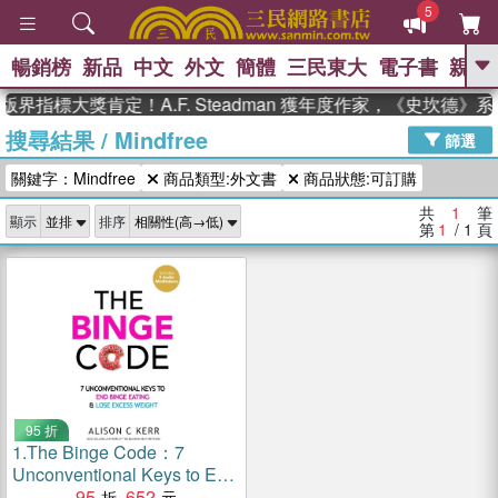
5
暢銷榜
新品
中文
外文
簡體
三民東大
電子書
親子
GO
版界指標大獎肯定！A.F. Steadman 獲年度作家，《史坎德
搜尋結果
/
Mindfree
、
熱搜：
東野圭吾
高希均教授回憶錄
篩選
、
、
、
The Odyssey
父親節
如果歷
關鍵字：Mindfree
商品類型:外文書
商品狀態:可訂購
、
、
史是一群喵
暑期推薦
國際布克
、
、
獎 臺灣漫遊錄
方念華
台灣的李
共
1
筆
顯示
排序
、
、
登輝時代
數學女孩：黎曼猜想
第
1
/ 1
頁
偉大的迷走神經
95 折
1.
The Binge Code：7
Unconventional Keys to End
Binge Eating & Lose Excess
95
652