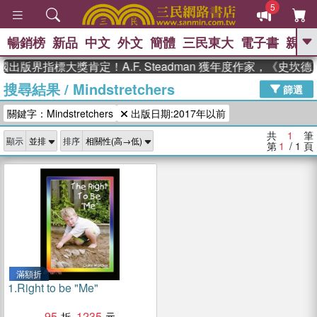
5
暢銷榜
新品
中文
外文
簡體
三民東大
電子書
親子
GO
國出版界指標大獎肯定！A.F. Steadman 獲年度作家，《史
搜尋結果
/
Mindstretchers
、
熱搜：
東野圭吾
高希均教授回憶錄
篩選
、
、
、
The Odyssey
父親節
如果歷
關鍵字：Mindstretchers
出版日期:2017年以前
、
、
史是一群喵
暑期推薦
國際布克
、
、
獎 臺灣漫遊錄
方念華
台灣的李
共
1
筆
顯示
排序
、
、
登輝時代
數學女孩：黎曼猜想
第
1
/ 1
頁
偉大的迷走神經
滿額折
1.
Right to be "Me"
95
1235