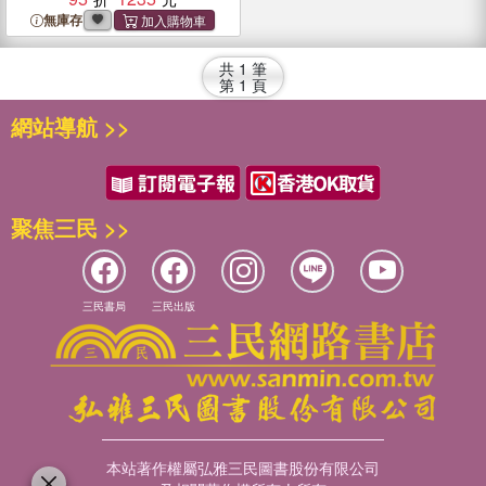
無庫存
共
1
筆
第
1
頁
網站導航 >>
聚焦三民 >>
三民書局
三民出版
本站著作權屬弘雅三民圖書股份有限公司