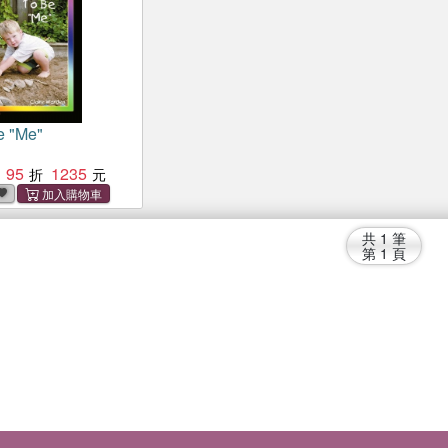
e "Me"
95
1235
共
1
筆
第
1
頁