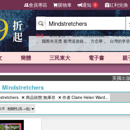
會員專區
購物車
通知
紅利兌換
5
、
、
熱搜：
東野圭吾
高希均教授回憶錄
The Odys
、
、
、
國際布克獎 臺灣漫遊錄
方念華
台灣的李登
文
簡體
三民東大
電子書
親
英國出版界指
/
Mindstretchers
retchers
商品狀態:無庫存
作者:Claire Helen Ward...
排序