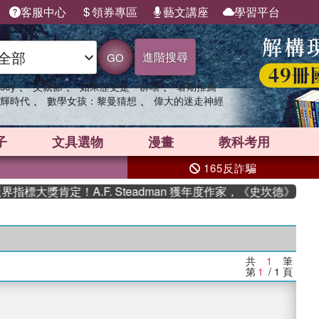
客服中心
領券專區
藝文講座
學習平台
進階搜尋
GO
、
、
、
sey
父親節
如果歷史是一群喵
暑期推薦
、
、
輝時代
數學女孩：黎曼猜想
偉大的迷走神經
子
文具選物
漫畫
教科考用
165反詐騙
標大獎肯定！A.F. Steadman 獲年度作家，《史坎德》系列
共
1
筆
第
1
/ 1
頁