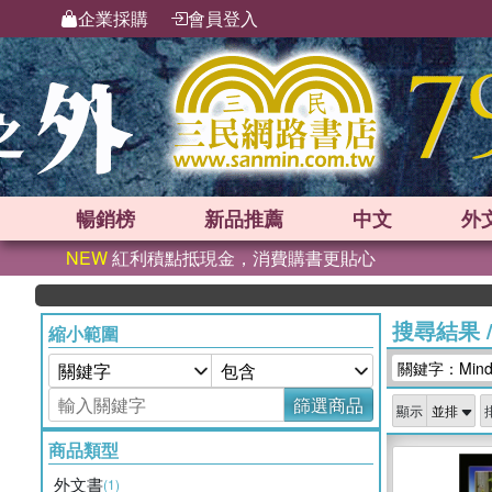
企業採購
會員登入
暢銷榜
新品
推薦
中文
外
NEW
紅利積點抵現金，消費購書更貼心
搜尋結果
縮小範圍
關鍵字：Mindst
篩選商品
顯示
商品類型
外文書
(1)