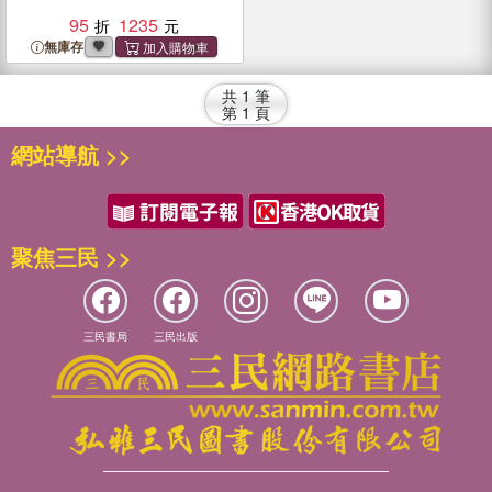
95
1235
無庫存
共
1
筆
第
1
頁
網站導航 >>
聚焦三民 >>
三民書局
三民出版