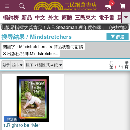
5
暢銷榜
新品
中文
外文
簡體
三民東大
電子書
親子
GO
出版界指標大獎肯定！A.F. Steadman 獲年度作家，《史坎
搜尋結果
/
Mindstretchers
、
熱搜：
東野圭吾
高希均教授回憶錄
篩選
、
、
、
The Odyssey
父親節
如果歷
關鍵字：Mindstretchers
商品狀態:可訂購
、
、
史是一群喵
暑期推薦
國際布克
、
、
出版社/品牌:Mindstretcher...
獎 臺灣漫遊錄
方念華
台灣的李
、
、
登輝時代
數學女孩：黎曼猜想
共
1
筆
顯示
排序
偉大的迷走神經
第
1
/ 1
頁
滿額折
1.
Right to be "Me"