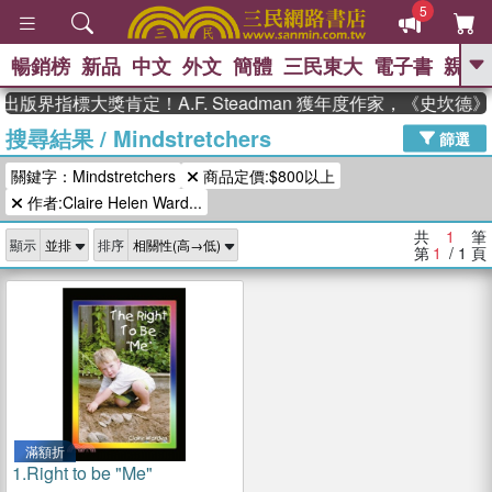
5
暢銷榜
新品
中文
外文
簡體
三民東大
電子書
親子
GO
出版界指標大獎肯定！A.F. Steadman 獲年度作家，《史坎
搜尋結果
/
Mindstretchers
、
熱搜：
東野圭吾
高希均教授回憶錄
篩選
、
、
、
The Odyssey
父親節
如果歷
關鍵字：Mindstretchers
商品定價:$800以上
、
、
史是一群喵
暑期推薦
國際布克
、
、
作者:Claire Helen Ward...
獎 臺灣漫遊錄
方念華
台灣的李
、
、
登輝時代
數學女孩：黎曼猜想
共
1
筆
顯示
排序
偉大的迷走神經
第
1
/ 1
頁
滿額折
1.
Right to be "Me"