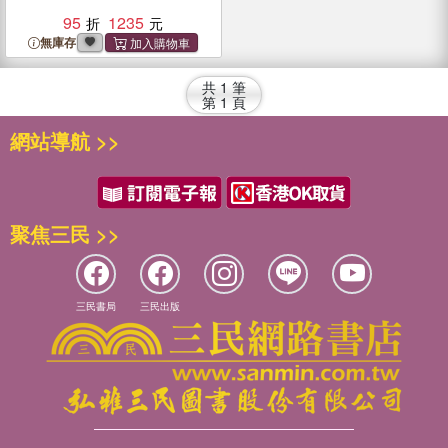
95
1235
無庫存
共
1
筆
第
1
頁
網站導航 >>
聚焦三民 >>
三民書局
三民出版