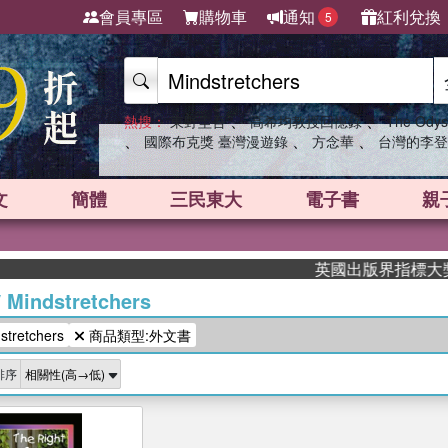
會員專區
購物車
通知
紅利兌換
5
、
、
熱搜：
東野圭吾
高希均教授回憶錄
The Odys
、
、
、
國際布克獎 臺灣漫遊錄
方念華
台灣的李登
文
簡體
三民東大
電子書
親
英國出版界指標大獎肯定
/
Mindstretchers
retchers
商品類型:外文書
排序