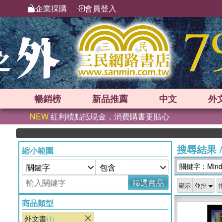
企業採購
會員登入
暢銷榜
新品
推薦
中文
外
NEW
紅利積點抵現金，消費購書更貼心
搜尋結果
縮小範圍
關鍵字：Mindst
篩選商品
顯示
商品類型
外文書
(1)