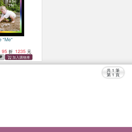
e "Me"
95
1235
共
1
筆
第
1
頁