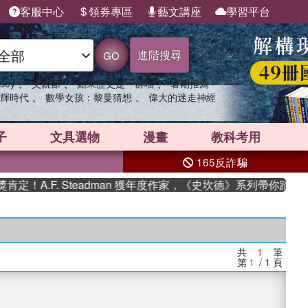
客服中心
領券專區
藝文講座
學習平台
進階搜尋
GO
、
、
、
sey
父親節
如果歷史是一群喵
暑期推薦
、
、
輝時代
數學女孩：黎曼猜想
偉大的迷走神經
子
文具選物
漫畫
教科考用
165反詐騙
！A.F. Steadman 獲年度作家，《史坎德》系列帶你踏上熱
共
1
筆
第
1
/ 1
頁