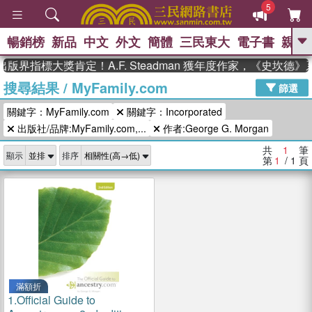
5
暢銷榜
新品
中文
外文
簡體
三民東大
電子書
親子
GO
版界指標大獎肯定！A.F. Steadman 獲年度作家，《史坎德
搜尋結果
/
MyFamily.com
、
熱搜：
東野圭吾
高希均教授回憶錄
篩選
、
、
、
The Odyssey
父親節
花開錦
關鍵字：MyFamily.com
關鍵字：Incorporated
、
、
、
繡
暑期推薦
方念華
台灣的
、
出版社/品牌:MyFamily.com,...
作者:George G. Morgan
李登輝時代
數學女孩：黎曼猜想
、
、
偉大的迷走神經
如果歷史是一
共
1
筆
、
顯示
排序
群喵
臺灣漫遊錄
第
1
/ 1
頁
滿額折
1.
Official Guide to