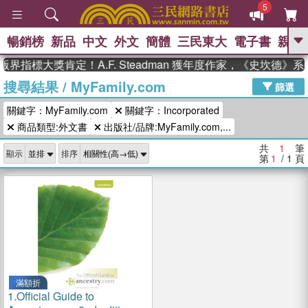
5
暢銷榜
新品
中文
外文
簡體
三民東大
電子書
親子
GO
界指標大獎肯定！A.F. Steadman 獲年度作家，《史坎德
搜尋結果
/
MyFamily.com
、
熱搜：
東野圭吾
高希均教授回憶錄
篩選
、
、
、
The Odyssey
父親節
如果歷
關鍵字：MyFamily.com
關鍵字：Incorporated
、
、
史是一群喵
暑期推薦
國際布克
、
、
商品類型:外文書
出版社/品牌:MyFamily.com,...
獎 臺灣漫遊錄
方念華
台灣的李
、
、
登輝時代
數學女孩：黎曼猜想
共
1
筆
顯示
排序
偉大的迷走神經
第
1
/ 1
頁
滿額折
1.
Official Guide to