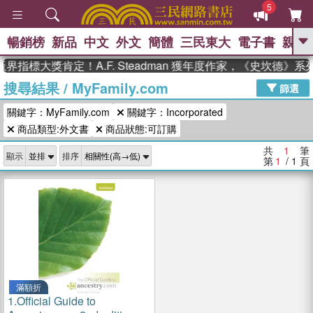
5
暢銷榜
新品
中文
外文
簡體
三民東大
電子書
親子
GO
界指標大獎肯定！A.F. Steadman 獲年度作家，《史坎德》
搜尋結果
/
MyFamily.com
、
熱搜：
東野圭吾
高希均教授回憶錄
篩選
、
、
、
The Odyssey
父親節
花開錦
關鍵字：MyFamily.com
關鍵字：Incorporated
、
、
、
繡
暑期推薦
方念華
台灣的
、
商品類型:外文書
商品狀態:可訂購
李登輝時代
數學女孩：黎曼猜想
、
、
偉大的迷走神經
如果歷史是一
共
1
筆
、
顯示
排序
群喵
臺灣漫遊錄
第
1
/ 1
頁
滿額折
1.
Official Guide to