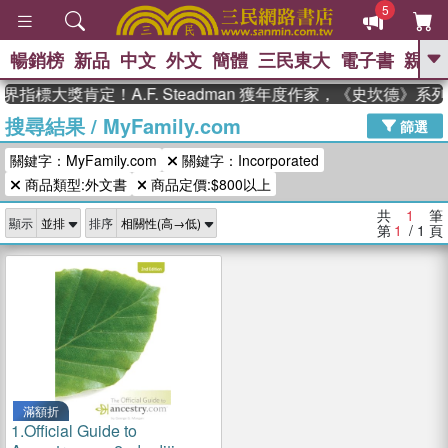
5
暢銷榜
新品
中文
外文
簡體
三民東大
電子書
親子
GO
界指標大獎肯定！A.F. Steadman 獲年度作家，《史坎德》
搜尋結果
/
MyFamily.com
、
熱搜：
東野圭吾
高希均教授回憶錄
篩選
、
、
、
The Odyssey
父親節
如果歷
關鍵字：MyFamily.com
關鍵字：Incorporated
、
、
史是一群喵
暑期推薦
國際布克
、
、
商品類型:外文書
商品定價:$800以上
獎 臺灣漫遊錄
方念華
台灣的李
、
、
登輝時代
數學女孩：黎曼猜想
共
1
筆
顯示
排序
偉大的迷走神經
第
1
/ 1
頁
滿額折
1.
Official Guide to