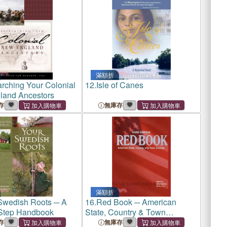
滿額折
rching Your Colonial
12.
Isle of Canes
land Ancestors
存
無庫存
滿額折
Swedish Roots ─ A
16.
Red Book ─ American
Step Handbook
State, Country & Town
Sources
存
無庫存