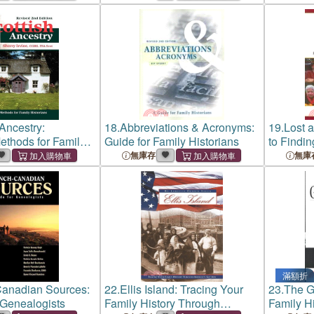
 Ancestry:
18.
Abbreviations & Acronyms:
19.
Lost 
thods for Family
Guide for Family Historians
to Findin
Loved O
無庫存
無庫
滿額折
Canadian Sources:
22.
Ellis Island: Tracing Your
23.
The G
 Genealogists
Family History Through
Family Hi