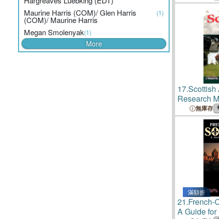
Hargreaves Luebking (EDT)
Maurine Harris (COM)/ Glen Harris
(1)
(COM)/ Maurine Harris
Megan Smolenyak
(1)
More
17.
Scottish
Research Me
Historians
無庫存
滿額折
21.
French-
A Guide for