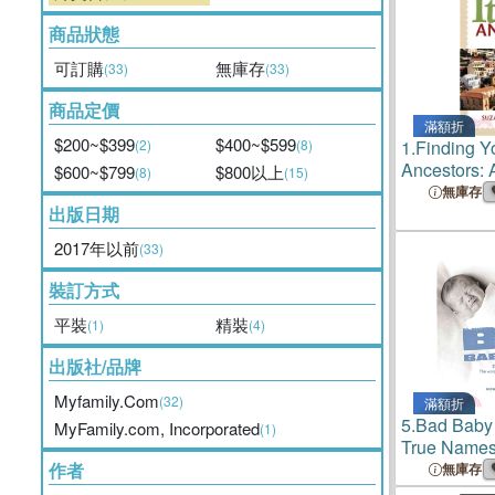
商品狀態
可訂購
無庫存
(33)
(33)
商品定價
滿額折
$200~$399
$400~$599
(2)
(8)
1.
Finding Yo
Ancestors: 
$600~$799
$800以上
(8)
(15)
無庫存
出版日期
2017年以前
(33)
裝訂方式
平裝
精裝
(1)
(4)
出版社/品牌
Myfamily.Com
(32)
滿額折
5.
Bad Baby
MyFamily.com, Incorporated
(1)
True Names
Their Kids W
作者
無庫存
Can Too!