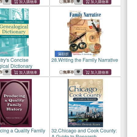
 City Cemeteries
and Ethnic Origins
存
無庫存
滿額折
try's Concise
28.
Writing the Family Narrative
ical Dictionary
存
無庫存
cing a Quality Family
32.
Chicago and Cook County:
A Guide to Research