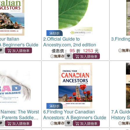
滿額折
ur Italian
2.
Official Guide to
3.
Findin
A Beginner's Guide
Ancestry.com, 2nd edition
95
1253
優惠價：
無庫
無庫存
滿額折
 Names: The Worst
6.
Finding Your Canadian
7.
A Guid
 Parents Saddled
Ancestors: A Beginner's Guide
History 
ith, -- and You
無庫存
無庫