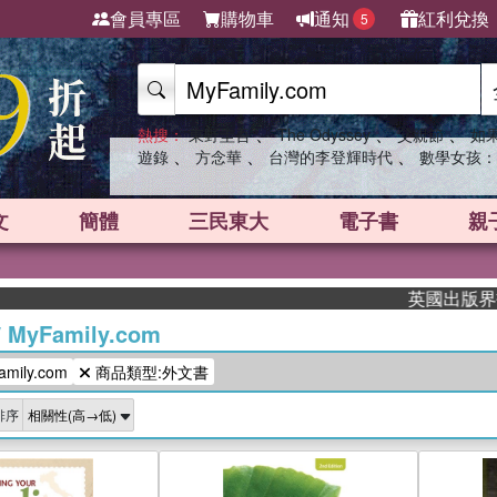
會員專區
購物車
通知
紅利兌換
5
、
、
、
熱搜：
東野圭吾
The Odyssey
父親節
如
、
、
、
遊錄
方念華
台灣的李登輝時代
數學女孩：
文
簡體
三民東大
電子書
親
英國出版界指標大獎肯
/
MyFamily.com
ily.com
商品類型:外文書
排序