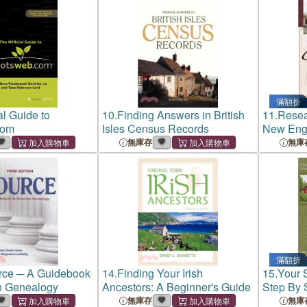
滿額折
al Guide to
10.
Finding Answers in British
11.
Resea
com
Isles Census Records
New Eng
無庫存
無庫
滿額折
rce ─ A Guidebook
14.
Finding Your Irish
15.
Your 
n Genealogy
Ancestors: A Beginner's Guide
Step By 
無庫存
無庫