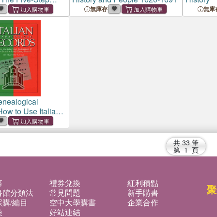
iting Your Life
無庫存
無庫
Genealogical
ow to Use Italian
siastical, & Other
Family History
共
33
筆
第
1
頁
募
禮券兌換
紅利積點
聚
書館分類法
常見問題
新手購書
購/編目
空中大學購書
企業合作
換
好站連結