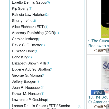
Loretto Dennis Szucs
(3)
Kip Sperry
(2)
Patricia Law Hatcher
(2)
Sherry Irvine
(2)
Alice Eichholz (EDT)
(1)
Ancestry Publishing (COR)
(1)
Carolee Inskeep
(1)
9.
The Offici
David S. Ouimette
(1)
Rootsweb.
E. Wade Hone
無庫存
(1)
Echo King
(1)
Elizabeth Shown Mills
(1)
Eugene Aubrey Stratton
(1)
George G. Morgan
(1)
Jeffery Badger
(1)
Joan R. Neubauer
(1)
滿額折
Kevan M. Hansen
(1)
13.
The Sou
Lawrence P. Gouldrup
(1)
Of America
Loretto Dennis Szucs (EDT)/ Sandra
(1)
無庫存