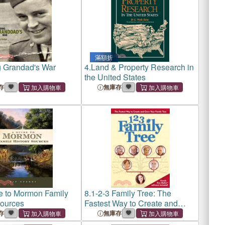
滿額折
g Grandad's War
4.
Land & Property Research in
the United States
存
無庫存
e to Mormon Family
8.
1-2-3 Family Tree: The
Sources
Fastest Way to Create and
Grow Your Family Tree
存
無庫存