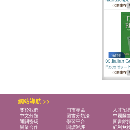
Method of Wr
無庫存
Story
滿額折
33.
Italian 
Records ─ H
Civil, Eccle
無庫存
Records in 
Research
網站導航 >>
關於我們
門市專區
人才招
中文分類
圖書分類法
中國圖
通關密碼
學習平台
圖書館採
異業合作
閱讀潮評
紅利兌