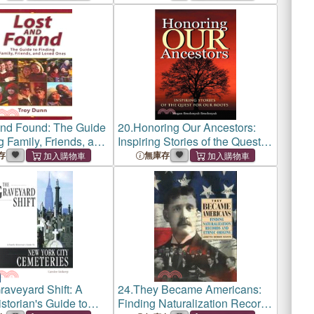
and Found: The Guide
20.
Honoring Our Ancestors:
g Family, Friends, and
Inspiring Stories of the Quest
nes
for Our Roots
存
無庫存
raveyard Shift: A
24.
They Became Americans:
storian's Guide to
Finding Naturalization Records