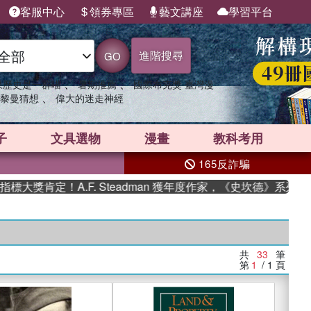
客服中心
領券專區
藝文講座
學習平台
進階搜尋
GO
、
、
果歷史是一群喵
暑期推薦
國際布克獎 臺灣漫
、
黎曼猜想
偉大的迷走神經
子
文具選物
漫畫
教科考用
165反詐騙
定！A.F. Steadman 獲年度作家，《史坎德》系列帶你踏上
共
33
筆
第
1
/ 1
頁