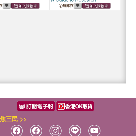
存
無庫存
焦三民 >>