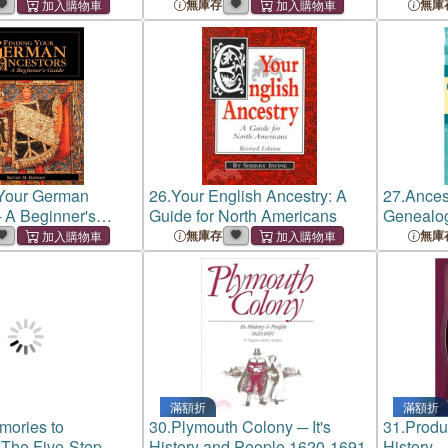
America's Gateway
New York
無庫存
無庫
 Your German
26.
Your English Ancestry: A
27.
Ances
 A Beginner's
Guide for North Americans
Genealog
無庫存
無庫
滿額折
滿額折
mories to
30.
Plymouth Colony ─ It's
31.
Produ
 The Five-Step
History and People 1620-1691
History