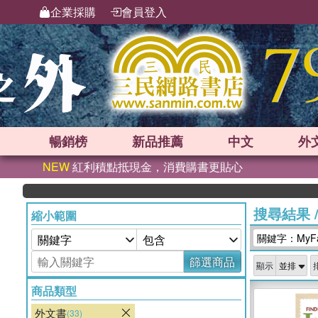
企業採購
會員登入
暢銷榜
新品
推薦
中文
外
NEW
紅利積點抵現金，消費購書更貼心
搜尋結果
縮小範圍
關鍵字：MyFam
篩選商品
顯示
商品類型
外文書
(33)