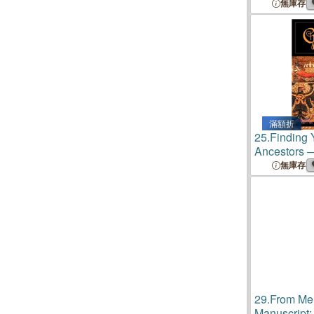
無庫存
滿額折
25.
Finding
Ancestors ─
Guide
無庫存
29.
From Me
Manuscript: