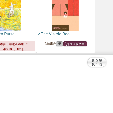
en Purse
2.
The Visible Book
無庫存
本書，請電洽客服 02-
00[分機130、131]。
共
2
筆
第
1
頁