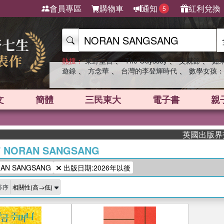
會員專區
購物車
通知
紅利兌換
5
、
、
、
熱搜：
東野圭吾
The Odyssey
父親節
如
、
、
、
遊錄
方念華
台灣的李登輝時代
數學女孩：
文
簡體
三民東大
電子書
親
英國出版界指標
/
NORAN SANGSANG
N SANGSANG
出版日期:2026年以後
排序