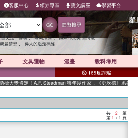
客服中心
領券專區
藝文講座
學習平台
進階搜尋
GO
、
、
果歷史是一群喵
暑期推薦
國際布克獎 臺灣漫
、
黎曼猜想
偉大的迷走神經
子
文具選物
漫畫
教科考用
165反詐騙
大獎肯定！A.F. Steadman 獲年度作家，《史坎德》系列帶
共
2
筆
第
1
/ 1
頁