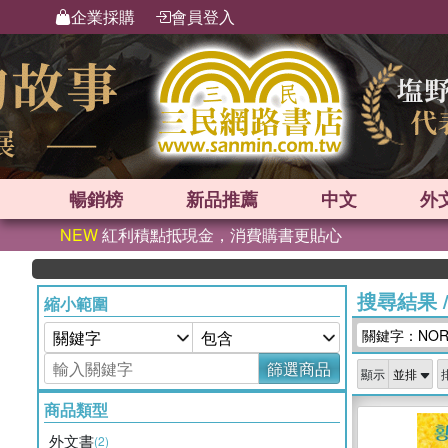
企業採購
會員登入
暢銷榜
新品
推薦
中文
外
NEW
紅利積點抵現金，消費購書更貼心
搜尋結果
縮小範圍
關鍵字：NORA
篩選商品
顯示
商品類型
外文書
(2)