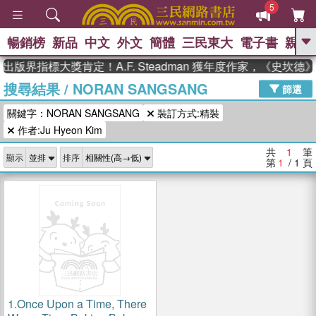
5
暢銷榜
新品
中文
外文
簡體
三民東大
電子書
親子
GO
出版界指標大獎肯定！A.F. Steadman 獲年度作家，《史坎
搜尋結果
/
NORAN SANGSANG
、
熱搜：
東野圭吾
高希均教授回憶錄
篩選
、
、
、
The Odyssey
父親節
花開錦
關鍵字：NORAN SANGSANG
裝訂方式:精裝
、
、
、
繡
暑期推薦
方念華
台灣的
、
作者:Ju Hyeon Kim
李登輝時代
數學女孩：黎曼猜想
、
、
偉大的迷走神經
如果歷史是一
共
1
筆
、
顯示
排序
群喵
臺灣漫遊錄
第
1
/ 1
頁
1.
Once Upon a Time, There