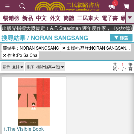
5
暢銷榜
新品
中文
外文
簡體
三民東大
電子書
親子
GO
出版界指標大獎肯定！A.F. Steadman 獲年度作家，《史坎
搜尋結果
/
NORAN SANGSANG
、
、
熱搜：
東野圭吾
The Odyssey
篩選
、
、
父親節
如果歷史是一群喵
暑期
關鍵字：NORAN SANGSANG
出版社/品牌:NORAN SANGSAN...
、
、
推薦
國際布克獎 臺灣漫遊錄
方
、
、
作者:Po Sa Cha
念華
台灣的李登輝時代
數學女
、
孩：黎曼猜想
偉大的迷走神經
共
1
筆
顯示
排序
第
1
/ 1
頁
1.
The Visible Book