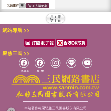
無庫存
共
1
筆
第
1
頁
網站導航 >>
聚焦三民 >>
三民書局
三民出版
本站著作權屬弘雅三民圖書股份有限公司